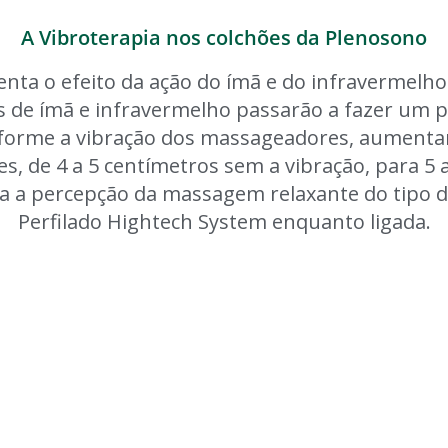
A Vibroterapia nos colchões da Plenosono
nta o efeito da ação do ímã e do infravermelh
has de ímã e infravermelho passarão a fazer u
nforme a vibração dos massageadores, aumenta
s, de 4 a 5 centímetros sem a vibração, para 5 a
a a percepção da massagem relaxante do tipo d
Perfilado Hightech System enquanto ligada.