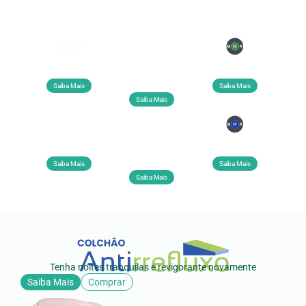
Tecnologias
PARA O SEU SONO
Terapia Ortopédica
Terapia
Tecnologia MHR
Bioquântica
Saiba Mais
Saiba Mais
Saiba Mais
Vibroterapia
Perfilado
Prata Coloidal
Terapêutico
Saiba Mais
Saiba Mais
Saiba Mais
Tenha noites tranquilas e revigorante novamente
Saiba Mais
Comprar