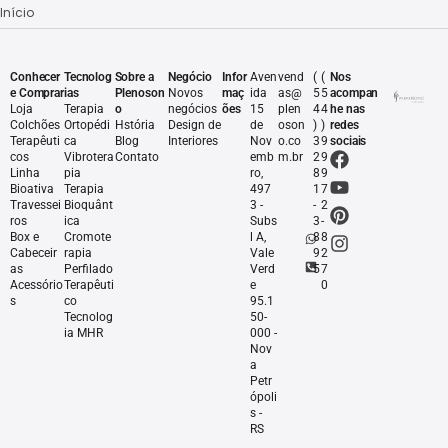
Início
Conhecer
Tecnolog
Sobre a
Negócio
Infor
Aven
vend
(
(
Nos
e Comprar
ias
Plenoson
Novos
maç
ida
as@
5
5
acompan
Loja
Terapia
o
negócios
ões
15
plen
4
4
he nas
Colchões
Ortopédi
Hstória
Design de
de
oson
)
)
redes
Terapêuti
ca
Blog
Interiores
Nov
o.co
3
9
sociais
cos
Vibrotera
Contato
emb
m.br
2
9
Linha
pia
ro,
8
9
Bioativa
Terapia
497
1
7
Travessei
Bioquânt
3 -
-
2
ros
ica
Subs
3
-
Box e
Cromote
l A,
8
8
Cabeceir
rapia
Vale
9
2
as
Perfilado
Verd
5
7
Acessório
Terapêuti
e
0
s
co
95.1
Tecnolog
50-
ia MHR
000 -
Nov
a
Petr
ópoli
s -
RS