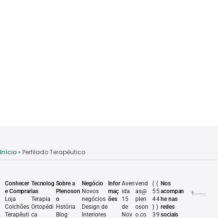
Início
»
Perfilado Terapêutico
Conhecer
Tecnolog
Sobre a
Negócio
Infor
Aven
vend
(
(
Nos
e Comprar
ias
Plenoson
Novos
maç
ida
as@
5
5
acompan
Loja
Terapia
o
negócios
ões
15
plen
4
4
he nas
Colchões
Ortopédi
Hstória
Design de
de
oson
)
)
redes
Terapêuti
ca
Blog
Interiores
Nov
o.co
3
9
sociais