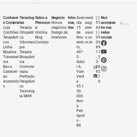
Conhecer
Tecnolog
Sobre a
Negócio
Infor
Aven
vend
(
(
Nos
e Comprar
ias
Plenoson
Novos
maç
ida
as@
5
5
acompan
Loja
Terapia
o
negócios
ões
15
plen
4
4
he nas
Colchões
Ortopédi
Hstória
Design de
de
oson
)
)
redes
Terapêuti
ca
Blog
Interiores
Nov
o.co
3
9
sociais
cos
Vibrotera
Contato
emb
m.br
2
9
Linha
pia
ro,
8
9
Bioativa
Terapia
497
1
7
Travessei
Bioquânt
3 -
-
2
ros
ica
Subs
3
-
Box e
Cromote
l A,
8
8
Cabeceir
rapia
Vale
9
2
as
Perfilado
Verd
5
7
Acessório
Terapêuti
e
0
s
co
95.1
Tecnolog
50-
ia MHR
000 -
Nov
a
Petr
ópoli
s -
RS